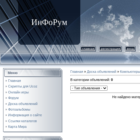
ИнФоРум
главная
регистрация
вход
Главная
»
Доска объявлений
»
Компьютер
Меню
В категории объявлений
:
0
Главная
Cкрипты для Ucoz
Онлайн игры
Не найдено мате
Форум
Доска объявлений
Фотоальбомы
Информация о сайте
Ccылки каталогов
Карта Мира