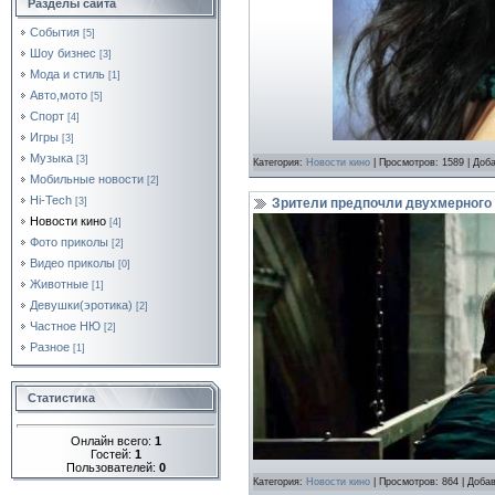
Разделы сайта
События
[5]
Шоу бизнес
[3]
Мода и стиль
[1]
Авто,мото
[5]
Спорт
[4]
Игры
[3]
Музыка
[3]
Категория:
Новости кино
| Просмотров: 1589 | Доб
Мобильные новости
[2]
Hi-Tech
Зрители предпочли двухмерного 
[3]
Новости кино
[4]
Фото приколы
[2]
Видео приколы
[0]
Животные
[1]
Девушки(эротика)
[2]
Частное НЮ
[2]
Разное
[1]
Статистика
Онлайн всего:
1
Гостей:
1
Пользователей:
0
Категория:
Новости кино
| Просмотров: 864 | Доба