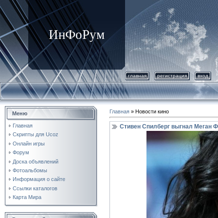
ИнФоРум
главная
регистрация
вход
Главная
»
Новости кино
Меню
Главная
Стивен Спилберг выгнал Меган Ф
Cкрипты для Ucoz
Онлайн игры
Форум
Доска объявлений
Фотоальбомы
Информация о сайте
Ccылки каталогов
Карта Мира